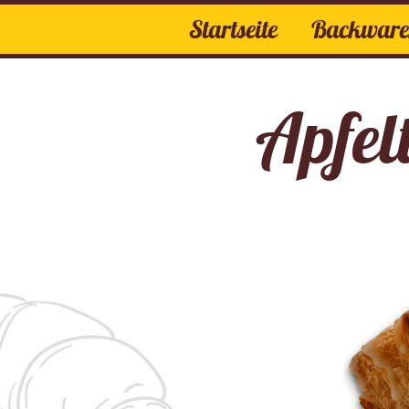
Startseite
Backwar
Frühstück
Brote
Brötchen
Apfel