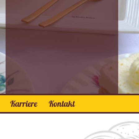
einen Lebensraum zu bieten.
MEHR ERFAHREN...
Karriere
Kontakt
Torten
Spezialtorten
Kuchen