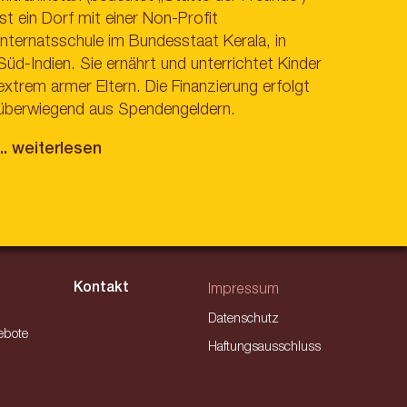
ist ein Dorf mit einer Non-Profit
Internatsschule im Bundesstaat Kerala, in
Süd-Indien. Sie ernährt und unterrichtet Kinder
extrem armer Eltern. Die Finanzierung erfolgt
überwiegend aus Spendengeldern.
... weiterlesen
Kontakt
Impressum
Datenschutz
ebote
Haftungsausschluss