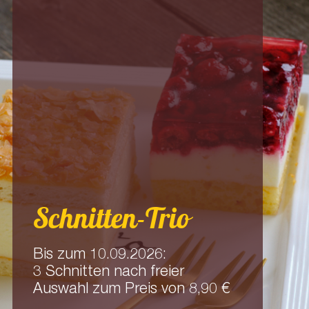
Wir backen mit
Blütenkorn
Für Mensch und Natur
„Blütenkorn“ bedeutet, dass
beim Getreideanbau ein Teil
der Fläche als Blühstreifen
eingesät wird, um u.a. Insekten