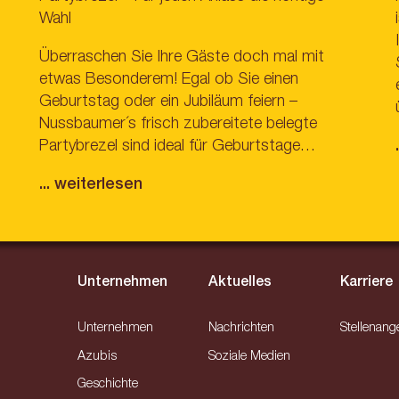
Wahl
Überraschen Sie Ihre Gäste doch mal mit
etwas Besonderem! Egal ob Sie einen
Geburtstag oder ein Jubiläum feiern –
Nussbaumer´s frisch zubereitete belegte
Partybrezel sind ideal für Geburtstage…
... weiterlesen
Unternehmen
Aktuelles
Karriere
Unternehmen
Nachrichten
Stellenang
Azubis
Soziale Medien
Geschichte