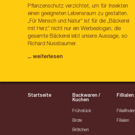
Pflanzenschutz verzichtet, um für Insekten
einen geeigneten Lebensraum zu gestalten.
„Für Mensch und Natur“ ist für die „Bäckerei
mit Herz“ nicht nur ein Werbeslogan, die
gesamte Bäckerei lebt unsere Aussage, so
Richard Nussbaumer.
... weiterlesen
Startseite
Backwaren /
Fillialen
Kuchen
Frühstück
Filialfinder
Brote
Filialen
Brötchen