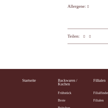
Allergene:
Teilen:
Startseite
Backwaren /
Fillialen
Kuchen
Frühstück
Filialfinde
Brote
Filialen
Brötchen