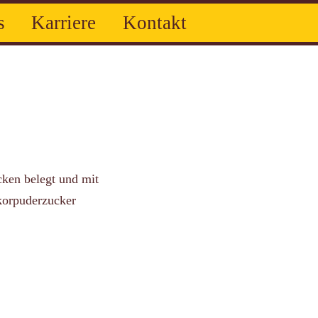
s
Karriere
Kontakt
rten
Spezialtorten
Kuchen
ken belegt und mit
korpuderzucker