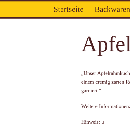
Startseite
Backware
Frühstück
Brote
Brötchen
Apfe
„Unser Apfelrahmkuche
einem cremig zarten 
garniert.“
Weitere Informationen
Hinweis: