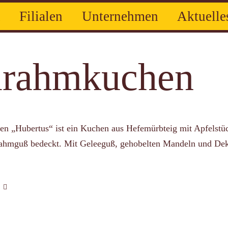
Zum
n
Filialen
Unternehmen
Aktuelle
Inhalt
springen
Belegte Brötchen
Unternehmen
Filialen
Nachrichten
Snacks
Feiertags-Öffnungszeiten
Azubis
Partysnacks
Soziale Medien
Geschichte
Süße Stückchen
To
lrahmkuchen
n „Hubertus“ ist ein Kuchen aus Hefemürbteig mit Apfelstüc
Rahmguß bedeckt. Mit Geleeguß, gehobelten Mandeln und De
: