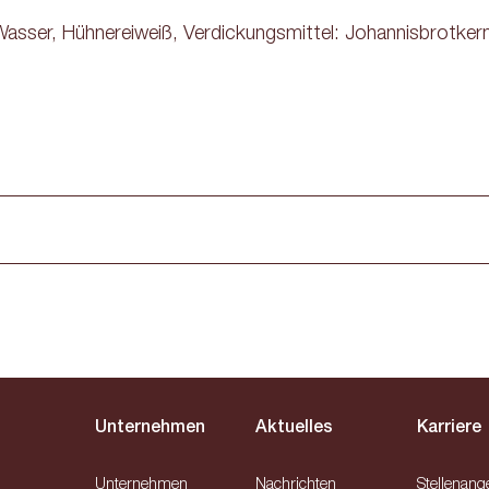
Wasser
,
Hühnereiweiß
,
Verdickungsmittel: Johannisbrotker
Unternehmen
Aktuelles
Karriere
Unternehmen
Nachrichten
Stellenang