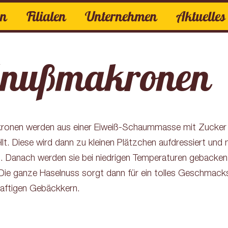
Zum
en
Filialen
Unternehmen
Aktuelles
Inhalt
springen
Belegte Brötchen
Unternehmen
Filialen
Nachrichten
Snacks
Feiertags-Öffnungszeiten
Azubis
Partysnacks
Soziale Medien
Geschichte
Süße Stückchen
lnußmakronen
ronen werden aus einer Eiweiß-Schaummasse mit Zucker
lt. Diese wird dann zu kleinen Plätzchen aufdressiert und 
. Danach werden sie bei niedrigen Temperaturen gebacken,
 Die ganze Haselnuss sorgt dann für ein tolles Geschmacks
aftigen Gebäckkern.