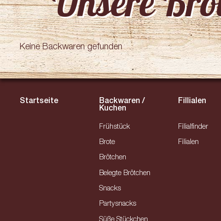
Unsere Brotv
Keine Backwaren gefunden
Startseite
Backwaren /
Fillialen
Kuchen
Frühstück
Filialfinder
Brote
Filialen
Brötchen
Belegte Brötchen
Snacks
Partysnacks
Süße Stückchen