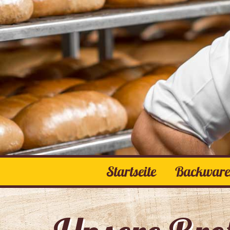
Startseite
Backwar
Frühstück
Brote
Brötchen